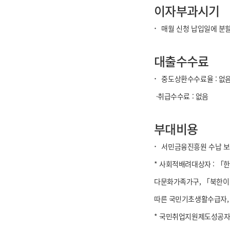
이자부과시기
·
매월 신청 납입일에 분
대출수수료
·
중도상환수수료율 : 없
·취급수수료 : 없음
부대비용
·
서민금융진흥원 수납 보증
* 사회적배려대상자 : 「한
다문화가족가구, 「북한이
따른 국민기초생활수급자, 
* 국민취업지원제도성공자 