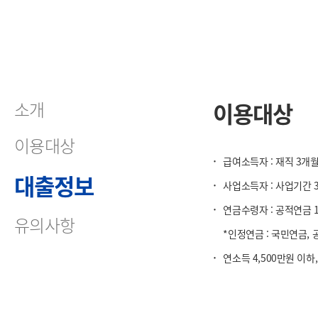
소개
이용대상
이용대상
·
급여소득자 : 재직 3개
대출정보
·
사업소득자 : 사업기간 
·
연금수령자 : 공적연금 
유의사항
*인정연금 : 국민연금,
·
연소득 4,500만원 이하