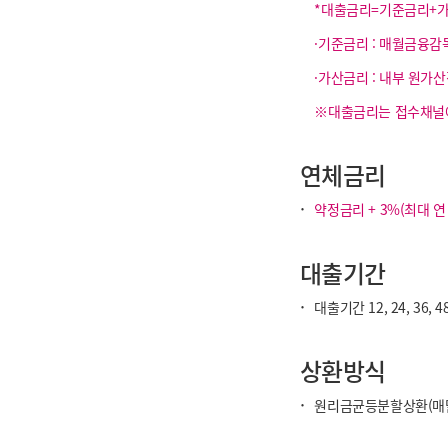
*대출금리=기준금리+
·기준금리 : 매월금융
·가산금리 : 내부 원가
※대출금리는 접수채널에
연체금리
·
약정금리 + 3%(최대 연 
대출기간
·
대출기간 12, 24, 36, 
상환방식
·
원리금균등분할상환(매달