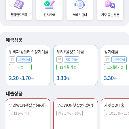
통합한도조회
전자계약
서비스 안내
자주 묻는 질문
예금상품
위비파킹플러스정기예금
우리E음정기예금
정기예금
연
세전이율
연
세전이율
연
세전이율
기준
12개월 기준
12개월 기준
2.20~3.70
3.30
3.30
%
%
%
대출상품
우리WON햇살론(특례)
우리WON햇살론(일반)
사잇돌2대출
연12.5% 이내
연 7.17% ~ 10%
연 10.15% ~ 15