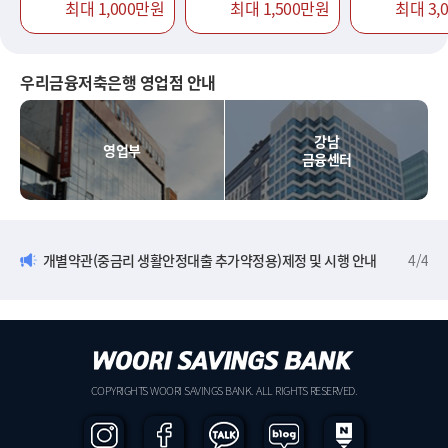
최대 1,000만원
최대 1,500만원
최대 3,
우리금융저축은행 영업점 안내
강남
영업부
금융센터
개별약관(중금리 생활안정대출 추가약정용)제정 및 시행 안내
4
/
4
COPYRIGHTS WOORI SAVINGS BANK. ALL RIGHTS RESERVED.