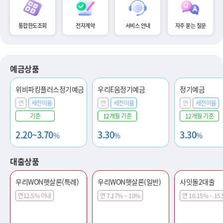
통합한도조회
전자계약
서비스 안내
자주 묻는 질문
예금상품
위비파킹플러스정기예금
우리E음정기예금
정기예금
연
세전이율
연
세전이율
연
세전이율
기준
12개월 기준
12개월 기준
2.20~3.70
3.30
3.30
%
%
%
대출상품
우리WON햇살론(특례)
우리WON햇살론(일반)
사잇돌2대출
연12.5% 이내
연 7.17% ~ 10%
연 10.15% ~ 15