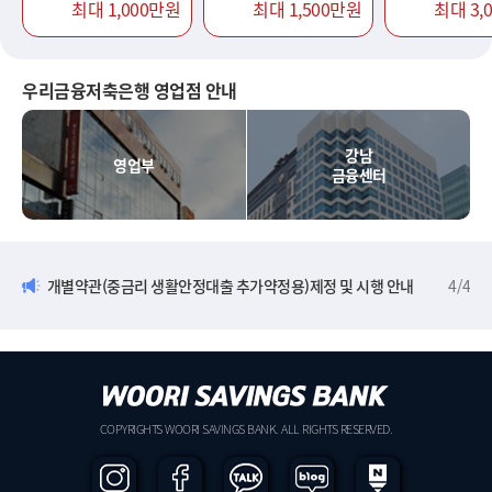
최대 1,000만원
최대 1,500만원
최대 3,
우리금융저축은행 영업점 안내
강남
영업부
금융센터
개별약관(중금리 생활안정대출 추가약정용)제정 및 시행 안내
4
/
4
COPYRIGHTS WOORI SAVINGS BANK. ALL RIGHTS RESERVED.