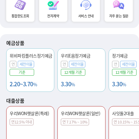
통합한도조회
전자계약
서비스 안내
자주 묻는 질문
예금상품
위비파킹플러스정기예금
우리E음정기예금
정기예금
연
세전이율
연
세전이율
연
세전이율
기준
12개월 기준
12개월 기준
2.20~3.70
3.30
3.30
%
%
%
대출상품
우리WON햇살론(특례)
우리WON햇살론(일반)
사잇돌2대출
연12.5% 이내
연 7.17% ~ 10%
연 10.15% ~ 15