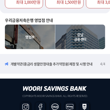
최대 1,000만원
최대 1,500만원
최대 3,
우리금융저축은행 영업점 안내
강남
영업부
금융센터
개별약관(중금리 생활안정대출 추가약정용)제정 및 시행 안내
4
/
4
COPYRIGHTS WOORI SAVINGS BANK. ALL RIGHTS RESERVED.