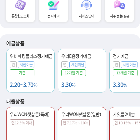
통합한도조회
전자계약
서비스 안내
자주 묻는 질문
예금상품
위비파킹플러스정기예금
우리E음정기예금
정기예금
연
세전이율
연
세전이율
연
세전이율
기준
12개월 기준
12개월 기준
2.20~3.70
3.30
3.30
%
%
%
대출상품
우리WON햇살론(특례)
우리WON햇살론(일반)
사잇돌2대출
연12.5% 이내
연 7.17% ~ 10%
연 10.15% ~ 15