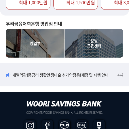
최대 1,000만원
최대 1,500만원
최대 3,
우리금융저축은행 영업점 안내
강남
영업부
금융센터
개별약관(중금리 생활안정대출 추가약정용)제정 및 시행 안내
4
/
4
COPYRIGHTS WOORI SAVINGS BANK. ALL RIGHTS RESERVED.