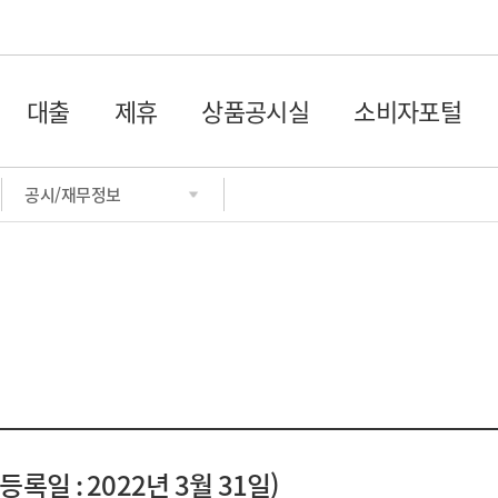
글로벌 네비게이션 바로가기
본문 바로가기 서브페이지
대출
제휴
상품공시실
소비자포털
공시/재무정보
일 : 2022년 3월 31일)