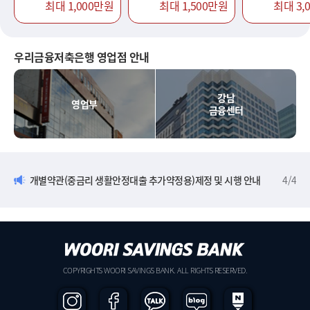
최대 1,000만원
최대 1,500만원
최대 3,
우리금융저축은행 영업점 안내
강남
영업부
금융센터
개별약관(중금리 생활안정대출 추가약정용)제정 및 시행 안내
4
/
4
COPYRIGHTS WOORI SAVINGS BANK. ALL RIGHTS RESERVED.