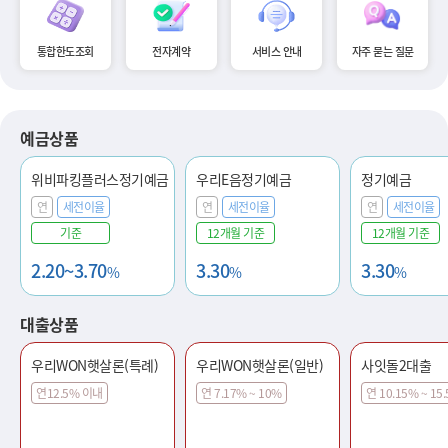
통합한도조회
전자계약
서비스 안내
자주 묻는 질문
예금상품
위비파킹플러스정기예금
우리E음정기예금
정기예금
연
세전이율
연
세전이율
연
세전이율
기준
12개월 기준
12개월 기준
2.20~3.70
3.30
3.30
%
%
%
대출상품
우리WON햇살론(특례)
우리WON햇살론(일반)
사잇돌2대출
연12.5% 이내
연 7.17% ~ 10%
연 10.15% ~ 15