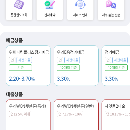
통합한도조회
전자계약
서비스 안내
자주 묻는 질문
예금상품
위비파킹플러스정기예금
우리E음정기예금
정기예금
연
세전이율
연
세전이율
연
세전이율
기준
12개월 기준
12개월 기준
2.20~3.70
3.30
3.30
%
%
%
대출상품
우리WON햇살론(특례)
우리WON햇살론(일반)
사잇돌2대출
연12.5% 이내
연 7.17% ~ 10%
연 10.15% ~ 15