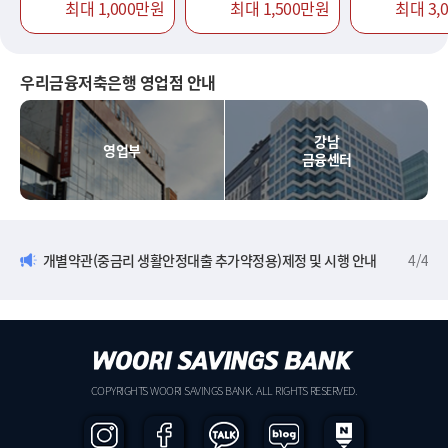
최대 1,000만원
최대 1,500만원
최대 3,
우리금융저축은행 영업점 안내
강남
영업부
금융센터
개별약관(중금리 생활안정대출 추가약정용)제정 및 시행 안내
4
/
4
COPYRIGHTS WOORI SAVINGS BANK. ALL RIGHTS RESERVED.