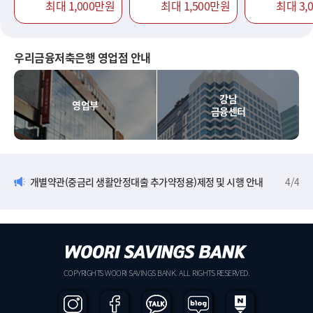
최대 1,000만원
최대 1,500만원
최대 3,
우리금융저축은행 영업점 안내
강남
영업부
금융센터
개별약관(중금리 생활안정대출 추가약정용)제정 및 시행 안내
4
/
4
COPYRIGHTS WOORI SAVINGS BANK. ALL RIGHTS RESERVED.