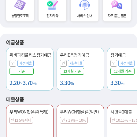
통합한도조회
전자계약
서비스 안내
자주 묻는 질문
예금상품
위비파킹플러스정기예금
우리E음정기예금
정기예금
연
세전이율
연
세전이율
연
세전이율
기준
12개월 기준
12개월 기준
2.20~3.70
3.30
3.30
%
%
%
대출상품
우리WON햇살론(특례)
우리WON햇살론(일반)
사잇돌2대출
연12.5% 이내
연 7.17% ~ 10%
연 10.15% ~ 15