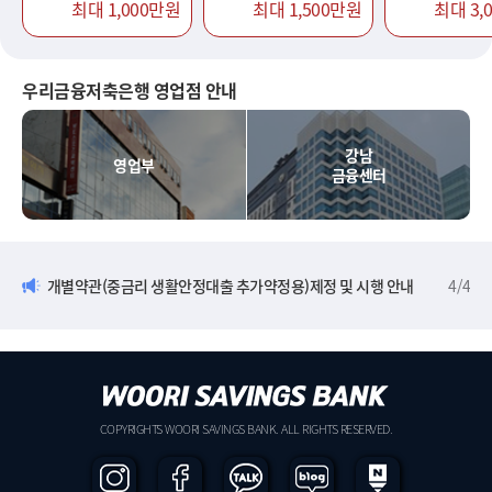
최대 1,000만원
최대 1,500만원
최대 3,
우리금융저축은행 영업점 안내
강남
영업부
금융센터
개별약관(중금리 생활안정대출 추가약정용)제정 및 시행 안내
4
/
4
COPYRIGHTS WOORI SAVINGS BANK. ALL RIGHTS RESERVED.