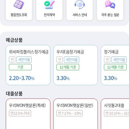
통합한도조회
전자계약
서비스 안내
자주 묻는 질문
예금상품
위비파킹플러스정기예금
우리E음정기예금
정기예금
연
세전이율
연
세전이율
연
세전이율
기준
12개월 기준
12개월 기준
2.20~3.70
3.30
3.30
%
%
%
대출상품
우리WON햇살론(특례)
우리WON햇살론(일반)
사잇돌2대출
연12.5% 이내
연 7.17% ~ 10%
연 10.15% ~ 15