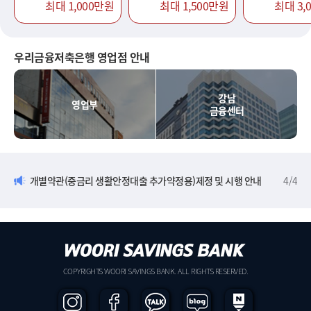
최대 1,000만원
최대 1,500만원
최대 3,
우리금융저축은행 영업점 안내
강남
영업부
금융센터
개별약관(중금리 생활안정대출 추가약정용)제정 및 시행 안내
4
/
4
COPYRIGHTS WOORI SAVINGS BANK. ALL RIGHTS RESERVED.