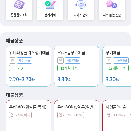
통합한도조회
전자계약
서비스 안내
자주 묻는 질문
예금상품
위비파킹플러스정기예금
우리E음정기예금
정기예금
연
세전이율
연
세전이율
연
세전이율
기준
12개월 기준
12개월 기준
2.20~3.70
3.30
3.30
%
%
%
대출상품
우리WON햇살론(특례)
우리WON햇살론(일반)
사잇돌2대출
연12.5% 이내
연 7.17% ~ 10%
연 10.15% ~ 15