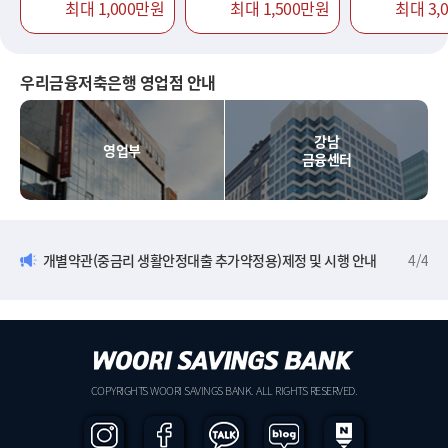
최대 1,000만원
최대 1,500만원
최대 3,
우리금융저축은행 영업점 안내
강남
영업부
금융센터
개별약관(중금리 생활안정대출 추가약정용)제정 및 시행 안내
4
/
4
COPYRIGHTS WOORI SAVINGS BANK. ALL RIGHTS RESERVED.