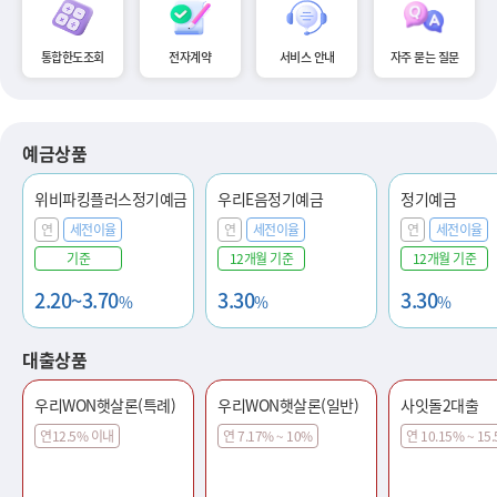
통합한도조회
전자계약
서비스 안내
자주 묻는 질문
예금상품
위비파킹플러스정기예금
우리E음정기예금
정기예금
연
세전이율
연
세전이율
연
세전이율
기준
12개월 기준
12개월 기준
2.20~3.70
3.30
3.30
%
%
%
대출상품
우리WON햇살론(특례)
우리WON햇살론(일반)
사잇돌2대출
연12.5% 이내
연 7.17% ~ 10%
연 10.15% ~ 15